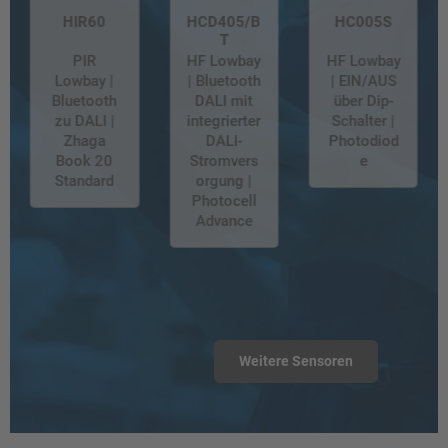
HIR60
HCD405/B
HC005S
T
PIR
HF Lowbay
HF Lowbay
Lowbay |
| Bluetooth
| EIN/AUS
Bluetooth
DALI mit
über Dip-
zu DALI |
integrierter
Schalter |
Zhaga
DALI-
Photodiod
Book 20
Stromvers
e
Standard
orgung |
Photocell
Advance
Weitere Sensoren