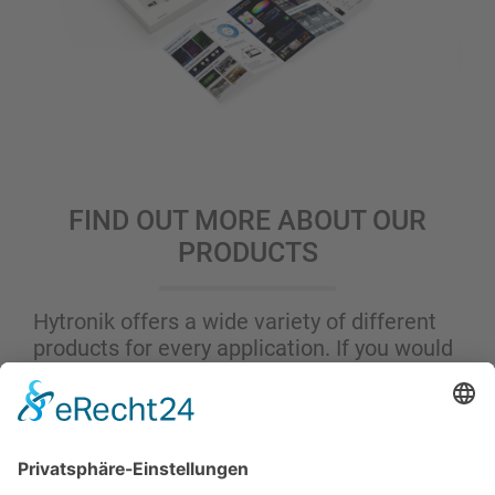
FIND OUT MORE ABOUT OUR
PRODUCTS
Hytronik offers a wide variety of different
products for every application. If you would
like to learn more about our product
families and the full range of our offerings,
you can find our Hytronik portfolio
catalogues here.