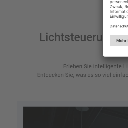
Lichtsteuerung, 
Erleben Sie intelligente 
Entdecken Sie, was es so viel einf