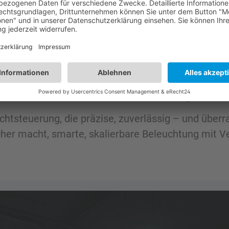
rund um Hytronik-Innovati
Gemacht für Ihre Projekt
Lichtsteuerung, die präzise, zuverlässig – und überr
acher macht, smarte, skalierbare Beleuchtung mit 