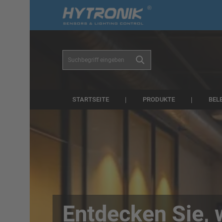
r Suche springen
Zur Hauptnavigation springen
STARTSEITE
PRODUKTE
BEL
Entdecken Sie, 