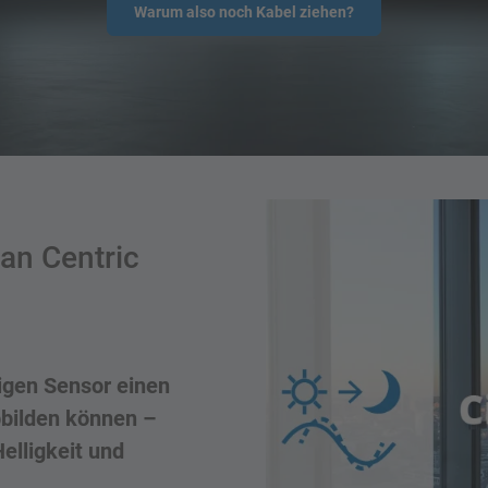
Warum also noch Kabel ziehen?
an Centric
igen Sensor einen
bbilden können –
elligkeit und