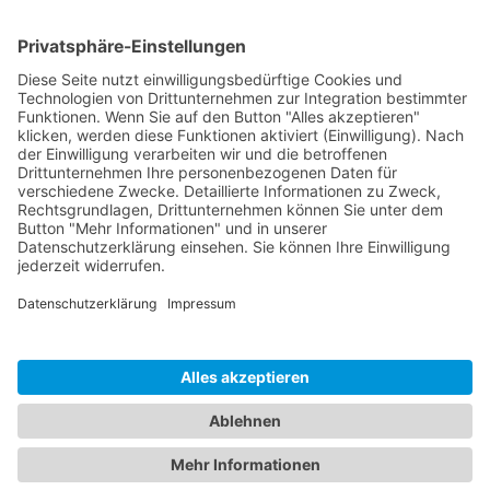
Hytronik offers a wide variety of different
products for every application. If you would
like to learn more about our product
families and the full range of our offerings,
you can find our Hytronik portfolio
catalogues here.
Get the Catalogues & Brochures
KONTAKT