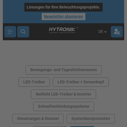
nhalt springen
Lösungen für Ihre Beleuchtungsprojekte.
Newsletter abonieren
DE
Bewegungs- und Tageslichtsensoren
LED-Treiber
LED-Treiber + Sensorkopf
Notlicht LED-Treiber & Inverter
Schnellverbindungssysteme
Steuerungen & Dimmer
Systemkomponenten