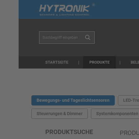
r Suche springen
Zur Hauptnavigation springen
PRODUKTE
STARTSEITE
BEL
Bewegungs- und Tageslichtsensoren
LED-Tre
Steuerungen & Dimmer
Systemkomponenten
PRODUKTSUCHE
PROD