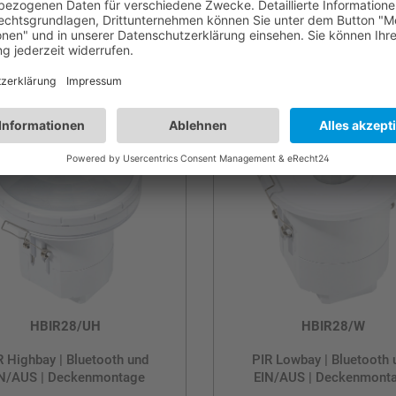
al-Channel PIR Lowbay |
PIR Highbay | Bluetooth
Bluetooth und Ein/Aus |
EIN/AUS | Deckenmont
Deckenmontage
HBIR28/UH
HBIR28/W
R Highbay | Bluetooth und
PIR Lowbay | Bluetooth 
N/AUS | Deckenmontage
EIN/AUS | Deckenmont