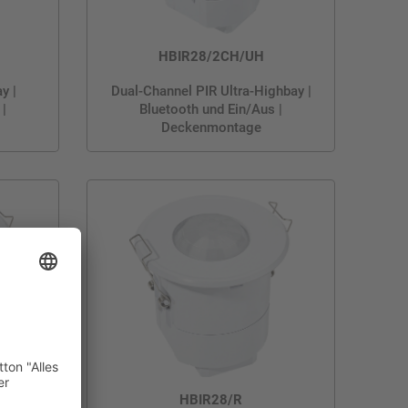
HBIR28/2CH/UH
y |
Dual-Channel PIR Ultra-Highbay |
 |
Bluetooth und Ein/Aus |
Deckenmontage
HBIR28/R