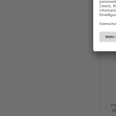
Du
PI
EI