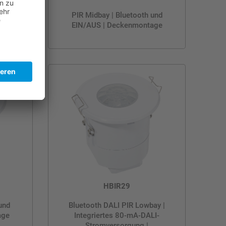
 und
PIR Midbay | Bluetooth und
age
EIN/AUS | Deckenmontage
HBIR29
und
Bluetooth DALI PIR Lowbay |
age
Integriertes 80-mA-DALI-
Stromversorgung |