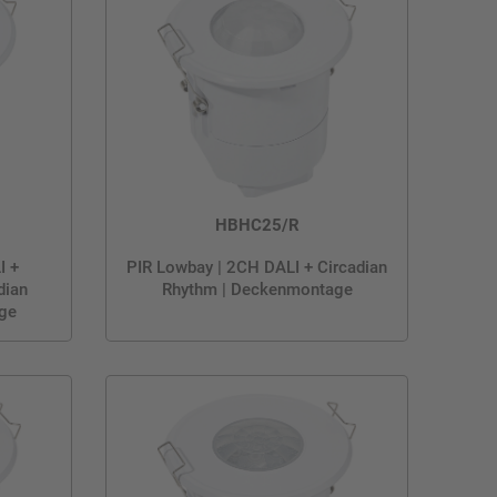
HBHC25/R
I +
PIR Lowbay | 2CH DALI + Circadian
dian
Rhythm | Deckenmontage
ge