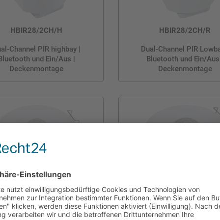
HBIR28/2CH/H
HBIR28/2CH/R
al-Channel PIR highbay |
Dual-Channel PIR Lowba
Bluetooth und Ein/Aus |
Bluetooth und Ein/Aus
Deckenmontage
Deckenmontage
HBIR28/2CH/W
HBIR28/H