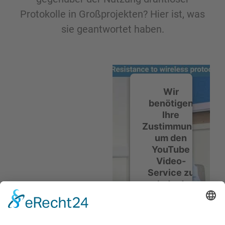
Protokolle in Großprojekten? Hier ist, was
sie geantwortet haben.
Wir
benötigen
Ihre
Zustimmung,
um den
YouTube
Video-
Service zu
laden!
Wir
verwenden
einen