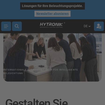
alt springen
Lösungen für Ihre Beleuchtungsprojekte.
Newsletter abonieren
DE
INTERNATIONALE ZUSAMMENARBEIT FÜR INTELLIGENTE
BELEUCHTUNG
Gestalten Sie