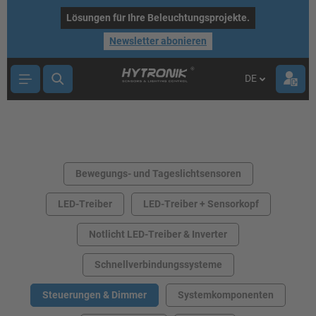
nhalt springen
Lösungen für Ihre Beleuchtungsprojekte.
Newsletter abonieren
DE
Bewegungs- und Tageslichtsensoren
LED-Treiber
LED-Treiber + Sensorkopf
Notlicht LED-Treiber & Inverter
Schnellverbindungssysteme
Steuerungen & Dimmer
Systemkomponenten