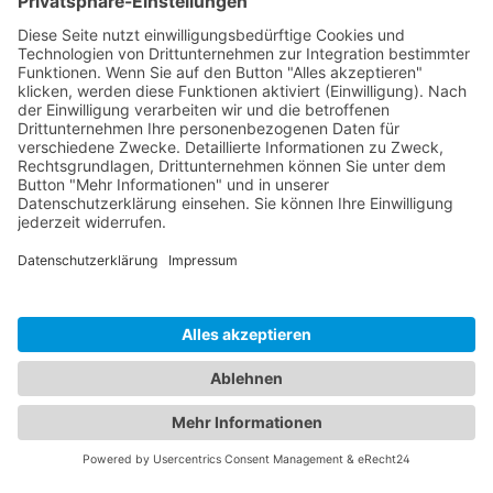
Hytronik offers a wide variety of different
products for every application. If you would
like to learn more about our product
families and the full range of our offerings,
you can find our Hytronik portfolio
catalogues here.
Get the Catalogues & Brochures
KONTAKT
PRODUKTE