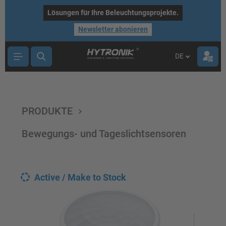
nhalt springen
Lösungen für Ihre Beleuchtungsprojekte.
Newsletter abonieren
DE
PRODUKTE
Bewegungs- und Tageslichtsensoren
Active / Make to Stock