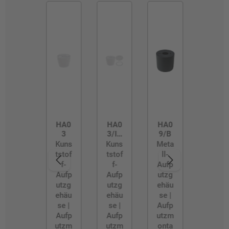
HA0
HA0
HA0
3
3/IP
9/B
54
Kuns
Kuns
Meta
tstof
tstof
ll-
f-
f-
Aufp
Aufp
Aufp
utzg
utzg
utzg
ehäu
ehäu
ehäu
se |
se |
se |
Aufp
Aufp
Aufp
utzm
utzm
utzm
onta