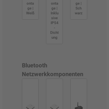
onta
onta
ge |
ge |
ge |
Sch
Weiß
Inklu
warz
sive
IP54
-
Dicht
ung
Bluetooth
Netzwerkkomponenten