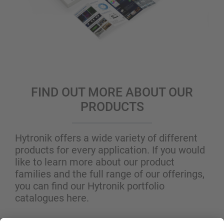
FIND OUT MORE ABOUT OUR
PRODUCTS
Hytronik offers a wide variety of different
products for every application. If you would
like to learn more about our product
families and the full range of our offerings,
you can find our Hytronik portfolio
catalogues here.