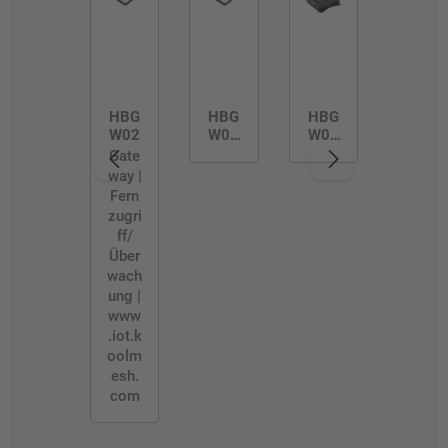
HBG
HBG
HBG
W02
W02
W03
/D
/R
Gate
way |
Fern
zugri
ff/
Über
wach
ung |
www
.iot.k
oolm
esh.
com