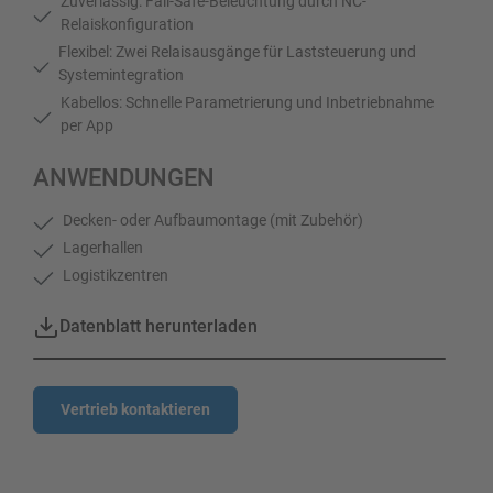
Zuverlässig: Fail-Safe-Beleuchtung durch NC-
Relaiskonfiguration
Flexibel: Zwei Relaisausgänge für Laststeuerung und
Systemintegration
Kabellos: Schnelle Parametrierung und Inbetriebnahme
per App
ANWENDUNGEN
Decken- oder Aufbaumontage (mit Zubehör)
Lagerhallen
Logistikzentren
Datenblatt herunterladen
Vertrieb kontaktieren