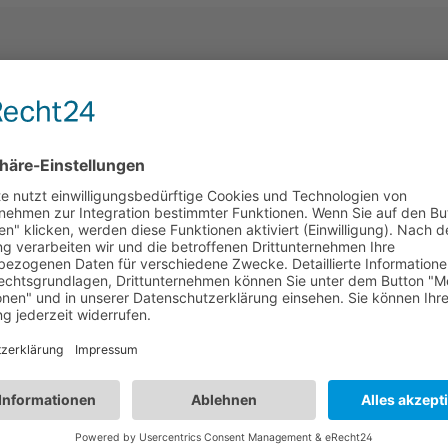
HBEM02
im
Notfall-Wechselrichter | Bluetooth-
I
Fernbedienung | LiFePO4