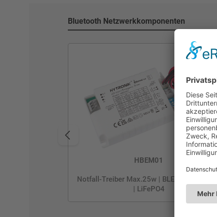
Bluetooth Netzwerkkomponenten
HBEM01
Notfall-Treiber Max.25w | BLE & Switch-D
| LiFePO4