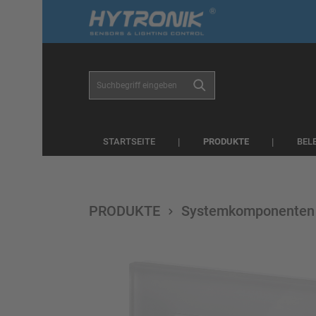
r Suche springen
Zur Hauptnavigation springen
PRODUKTE
STARTSEITE
BEL
PRODUKTE
Systemkomponenten