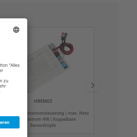
HBEM03
ncl. Netz- & Notstromsteuerung | max. Netz
40W/Notstrom 4W | Koppelbare
Sensorköpfe