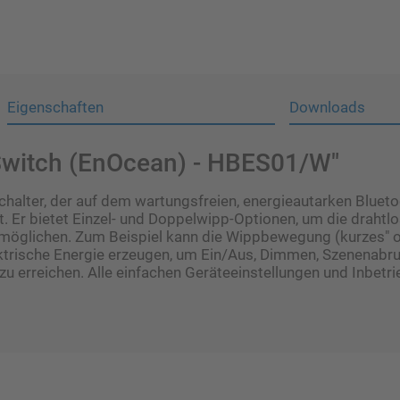
Eigenschaften
Downloads
Switch (EnOcean) - HBES01/W"
alter, der auf dem wartungsfreien, energieautarken Bluet
Er bietet Einzel- und Doppelwipp-Optionen, um die draht
rmöglichen. Zum Beispiel kann die Wippbewegung (kurzes" o
ktrische Energie erzeugen, um Ein/Aus, Dimmen, Szenenabr
u erreichen. Alle einfachen Geräteeinstellungen und Inbet