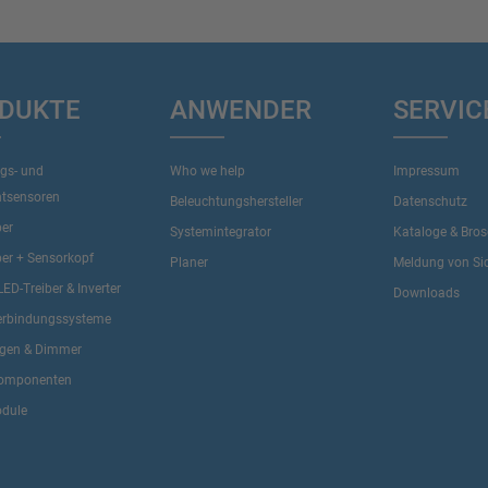
DUKTE
ANWENDER
SERVIC
gs- und
Who we help
Impressum
htsensoren
Beleuchtungshersteller
Datenschutz
ber
Systemintegrator
Kataloge & Bro
ber + Sensorkopf
Planer
Meldung von Sic
LED-Treiber & Inverter
Downloads
erbindungssysteme
ngen & Dimmer
omponenten
dule