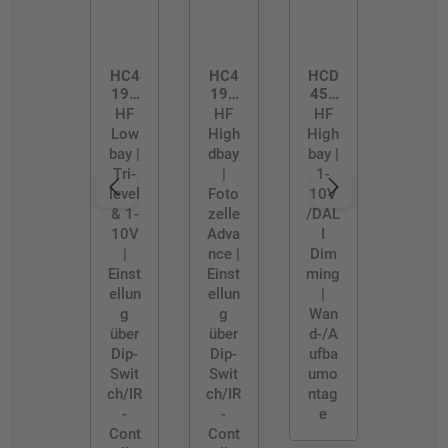
HC4
HC4
HCD
19V
19V
450
RC
RC/
VDS/
HF
HF
HF
R
RC
Low
High
High
bay |
dbay
bay |
Tri-
|
1-
level
Foto
10V
& 1-
zelle
/DAL
10V
Adva
I
|
nce |
Dim
Einst
Einst
ming
ellun
ellun
|
g
g
Wan
über
über
d-/A
Dip-
Dip-
ufba
Swit
Swit
umo
ch/IR
ch/IR
ntag
-
-
e
Cont
Cont