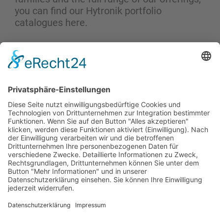
you can find our Hytronik portfolio
catalogues here.
Get the Catalogues & Brochures
KONTAKT
PRODUKTE
ANWENDER