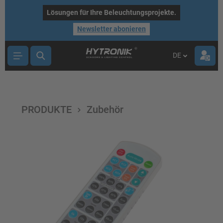
nhalt springen
Lösungen für Ihre Beleuchtungsprojekte.
Newsletter abonieren
DE
PRODUKTE
Zubehör