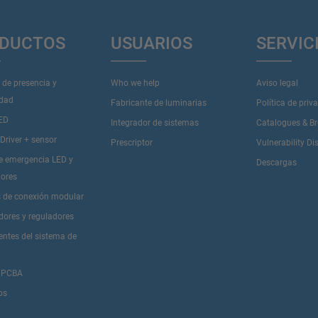
DUCTOS
USUARIOS
SERVIC
 de presencia y
Who we help
Aviso legal
idad
Fabricante de luminarias
Política de priv
LED
Integrador de sistemas
Catalogues & B
river + sensor
Prescriptor
Vulnerability Di
de emergencia LED y
Descargas
dores
 de conexión modular
dores y reguladores
tes del sistema de
 PCBA
os