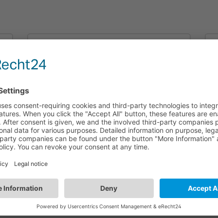
HBKS01/W
n
Pulsador cinético BT | Una tecla simple |
Color blanco