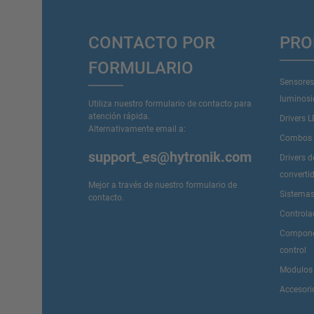
CONTACTO POR
PRO
FORMULARIO
Sensores
luminos
Utiliza nuestro formulario de contacto para
atención rápida.
Drivers 
Alternativamente email a:
Combos D
support_es@hytronik.com
Drivers 
converti
Mejor a través de nuestro
formulario de
Sistemas
contacto
.
Controla
Componen
control
Modulos
Accesori