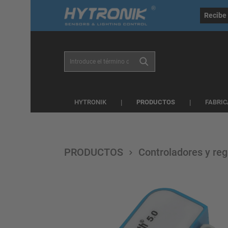
general.skipToSearch
general.skipToNavigation
Recibe 
PRODUCTOS
HYTRONIK
FABRIC
PRODUCTOS
Controladores y re