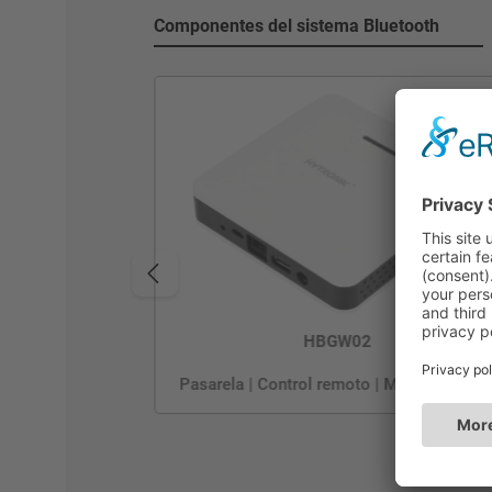
Componentes del sistema Bluetooth
HBGW02
Pasarela | Control remoto | Monitorizació