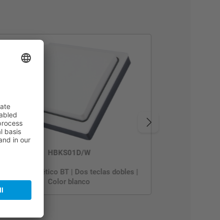
HBKS01D/W
Pulsador cinético BT | Dos teclas dobles |
Color blanco