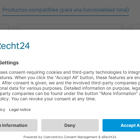
Productos compatibles (para una funcionalidad total)
HBEM01
Equipo de emergencia Max. 25W | BLE y
Switch-Dim | LiFePO4