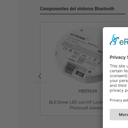
Componentes del sistema Bluetooth
HBE9028
BLE Driver LED con HF Lowbay | 2-28W |
Photocell Advance