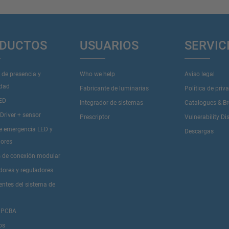
DUCTOS
USUARIOS
SERVIC
 de presencia y
Who we help
Aviso legal
idad
Fabricante de luminarias
Política de priv
LED
Integrador de sistemas
Catalogues & B
river + sensor
Prescriptor
Vulnerability Di
de emergencia LED y
Descargas
dores
 de conexión modular
dores y reguladores
tes del sistema de
 PCBA
os