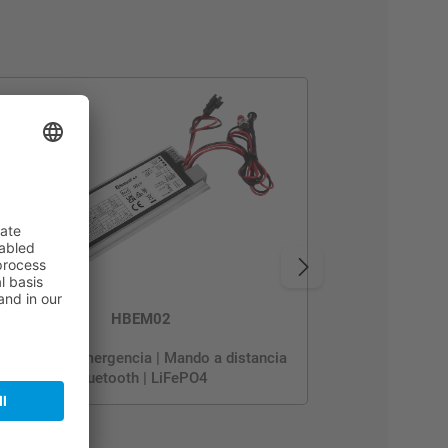
HBEM02
Inversor de emergencia | Mando a distancia
Bluetooth | LiFePO4