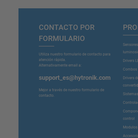
CONTACTO POR
PRO
FORMULARIO
Sensores
luminos
Utiliza nuestro formulario de contacto para
atención rápida.
Drivers 
Alternativamente email a:
Combos D
support_es@hytronik.com
Drivers 
converti
Mejor a través de nuestro
formulario de
Sistemas
contacto
.
Controla
Componen
control
Modulos
Accesori