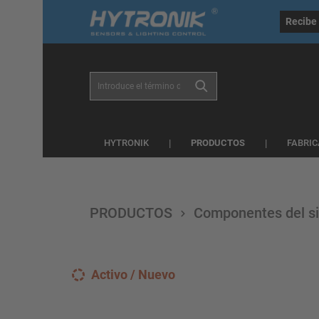
general.skipToSearch
general.skipToNavigation
Recibe 
PRODUCTOS
HYTRONIK
FABRIC
PRODUCTOS
Componentes del si
Activo / Nuevo