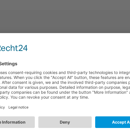
HBEM01
Equipo de emergencia Max. 25W | BLE y
Switch-Dim | LiFePO4