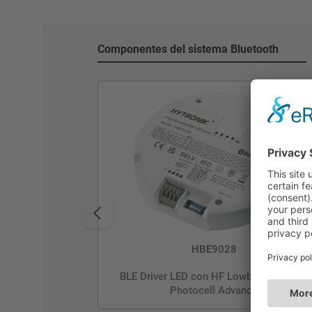
Componentes del sistema Bluetooth
HBE9028
BLE Driver LED con HF Lowbay | 2-28W |
Photocell Advance