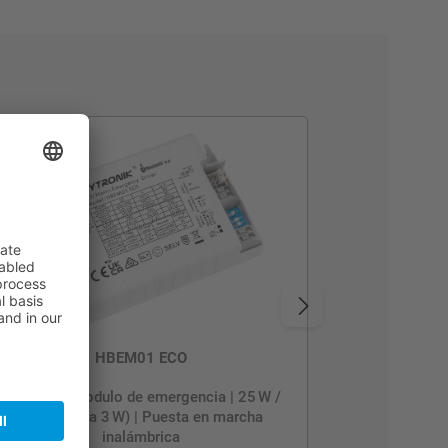
HBEM01 ECO
Driver con modulo de emergencia | 25 W /
Emergencia 3 W) | Puesta en marcha
inalámbrica