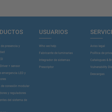
DUCTOS
USUARIOS
SERVIC
 de presencia y
Who we help
Aviso legal
idad
Fabricante de luminarias
Política de priv
LED
Integrador de sistemas
Catalogues & B
river + sensor
Prescriptor
Vulnerability Di
de emergencia LED y
Descargas
dores
 de conexión modular
dores y reguladores
tes del sistema de