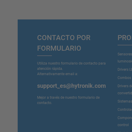
CONTACTO POR
PRO
FORMULARIO
Sensores
luminos
Utiliza nuestro formulario de contacto para
atención rápida.
Drivers 
Alternativamente email a:
Combos D
support_es@hytronik.com
Drivers 
converti
Mejor a través de nuestro
formulario de
Sistemas
contacto
.
Controla
Componen
control