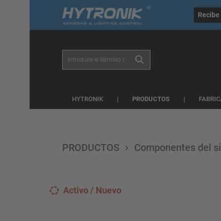
general.skipToSearch
general.skipToNavigation
Recibe 
PRODUCTOS
HYTRONIK
FABRIC
PRODUCTOS
Componentes del si
Activo / Nuevo