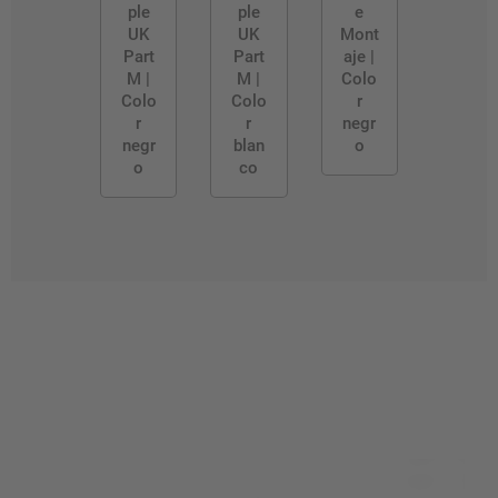
ple
ple
e
UK
UK
Mont
Part
Part
aje |
M |
M |
Colo
Colo
Colo
r
r
r
negr
negr
blan
o
o
co