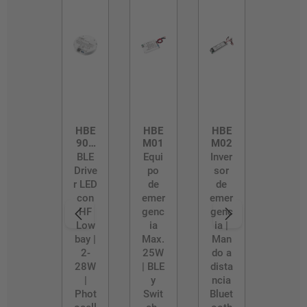
HBE
HBE
HBE
902
M01
M02
8
BLE
Equi
Inver
Drive
po
sor
r LED
de
de
con
emer
emer
HF
genc
genc
Low
ia
ia |
bay |
Max.
Man
2-
25W
do a
28W
| BLE
dista
|
y
ncia
Phot
Swit
Bluet