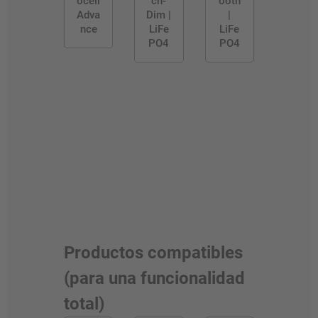
ocell
ch-
ooth
Adva
Dim |
|
nce
LiFe
LiFe
PO4
PO4
Productos compatibles
(para una funcionalidad
total)