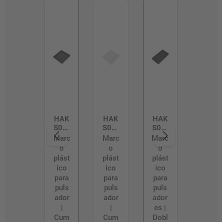
HAK
HAK
HAK
S01/
S01/
S02/
B
W
B
Marc
Marc
Marc
o
o
o
plást
plást
plást
ico
ico
ico
para
para
para
puls
puls
puls
ador
ador
ador
|
|
es |
Cum
Cum
Dobl