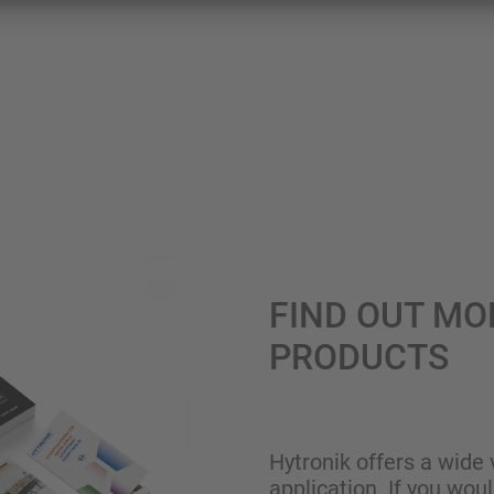
FIND OUT MO
PRODUCTS
Hytronik offers a wide 
application. If you wou