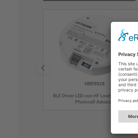
HBE9028
BLE Driver LED con HF Lowbay | 2-28W |
Photocell Advance