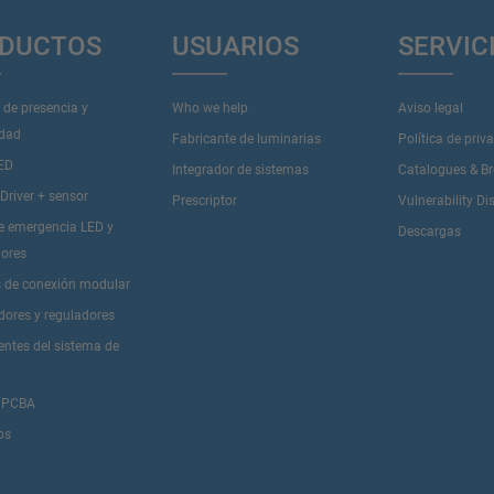
DUCTOS
USUARIOS
SERVIC
 de presencia y
Who we help
Aviso legal
idad
Fabricante de luminarias
Política de priv
LED
Integrador de sistemas
Catalogues & B
river + sensor
Prescriptor
Vulnerability Di
de emergencia LED y
Descargas
dores
 de conexión modular
dores y reguladores
tes del sistema de
 PCBA
os