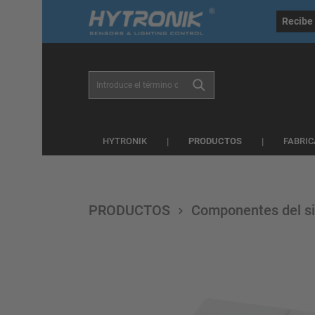
general.skipToSearch
general.skipToNavigation
Recibe 
PRODUCTOS
HYTRONIK
FABRIC
PRODUCTOS
Componentes del si