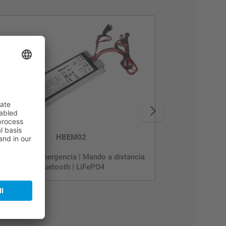
HBEM02
Inversor de emergencia | Mando a distancia
Bluetooth | LiFePO4