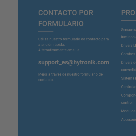
CONTACTO POR
PRO
FORMULARIO
Sensores
luminos
Utiliza nuestro formulario de contacto para
atención rápida.
Drivers 
Alternativamente email a:
Combos D
support_es@hytronik.com
Drivers 
converti
Mejor a través de nuestro
formulario de
Sistemas
contacto
.
Controla
Componen
control
Modulos
Accesori