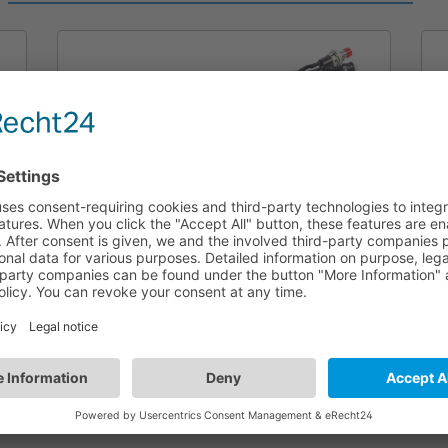
HBEM01
Equipo de emergencia Max. 25W | BLE y
Switch-Dim | LiFePO4