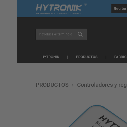
general.skipToSearch
general.skipToNavigation
Recibe 
PRODUCTOS
HYTRONIK
FABRIC
PRODUCTOS
Controladores y re