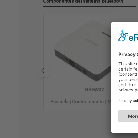
Componentes del sistema Bluetooth
HBGW02
Pasarela | Control remoto | Monitorizació