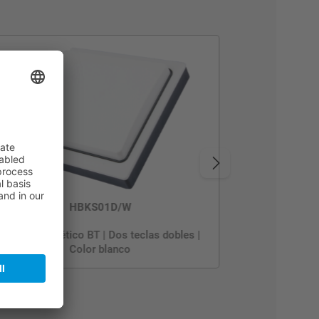
HBKS01D/W
Pulsador cinético BT | Dos teclas dobles |
Color blanco