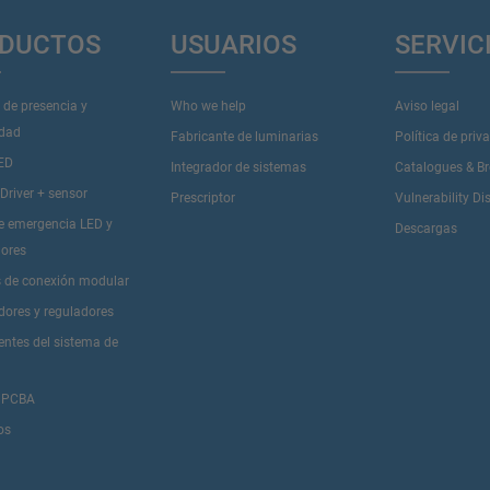
DUCTOS
USUARIOS
SERVIC
 de presencia y
Who we help
Aviso legal
idad
Fabricante de luminarias
Política de priv
LED
Integrador de sistemas
Catalogues & B
river + sensor
Prescriptor
Vulnerability Di
de emergencia LED y
Descargas
dores
 de conexión modular
dores y reguladores
tes del sistema de
 PCBA
os