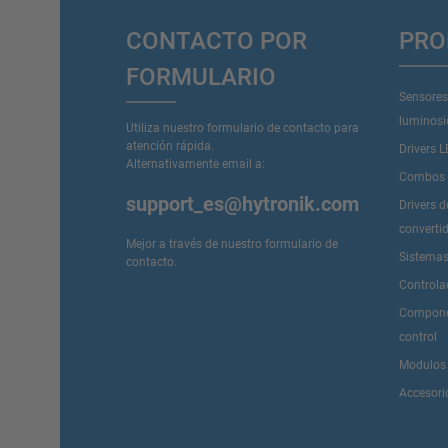
CONTACTO POR
PRO
FORMULARIO
Sensores
luminos
Utiliza nuestro formulario de contacto para
atención rápida.
Drivers 
Alternativamente email a:
Combos D
support_es@hytronik.com
Drivers 
converti
Mejor a través de nuestro
formulario de
Sistemas
contacto
.
Controla
Componen
control
Modulos
Accesori