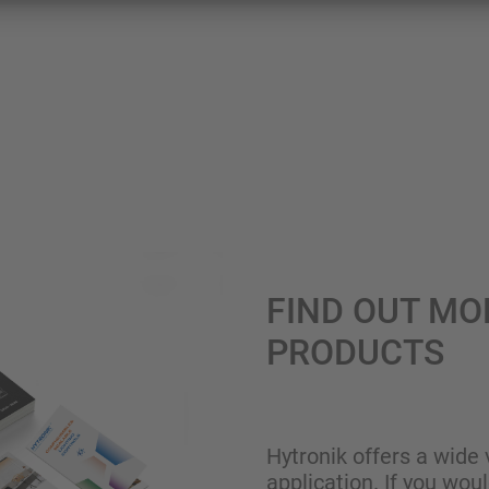
FIND OUT MO
PRODUCTS
Hytronik offers a wide 
application. If you wou