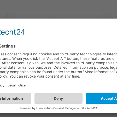
HBKS01/W
n
Pulsador cinético BT | Una tecla simple |
Color blanco