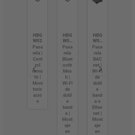
HBG
HBG
HBG
W02
W02
W03
/D
/R
Pasa
Pasa
Pasa
rela |
rela
rela
Cont
Bluet
BAC
rol
ooth
net |
remo
Mes
Wi-Fi
to |
h |
de
Moni
Wi-Fi
dobl
toriz
de
e
ació
dobl
band
n
e
a o
band
Ether
a |
net |
Mont
Mont
aje
aje
en
en