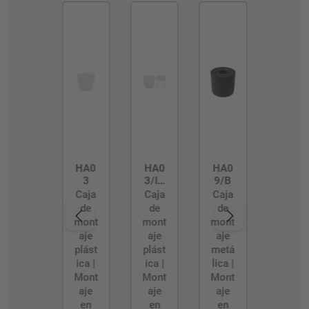
HA0
HA0
HA0
3
3/IP
9/B
54
Caja
Caja
Caja
de
de
de
mont
mont
mont
aje
aje
aje
plást
plást
metá
ica |
ica |
lica |
Mont
Mont
Mont
aje
aje
aje
en
en
en