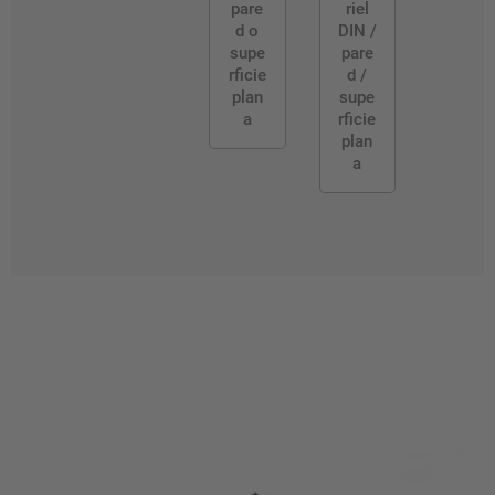
pare
riel
d o
DIN /
supe
pare
rficie
d /
plan
supe
a
rficie
plan
a