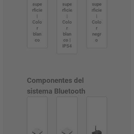
supe
supe
supe
rficie
rficie
rficie
|
|
|
Colo
Colo
Colo
r
r
r
blan
blan
negr
co
co |
o
IP54
Componentes del
sistema Bluetooth