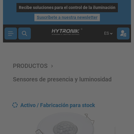
ntenido principal
Recibe soluciones para el control de la iluminación
Suscríbete a nuestra newsletter
ES
PRODUCTOS
Sensores de presencia y luminosidad
Activo / Fabricación para stock