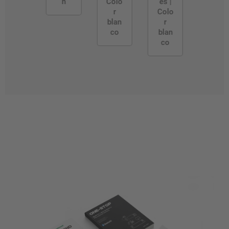
n
Colo
es |
r
Colo
blan
r
co
blan
co