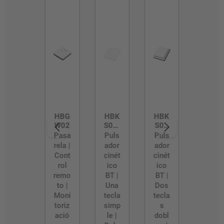
HBG
HBK
HBK
W02
S01/
S01
W
D/W
Pasa
Puls
Puls
rela |
ador
ador
Cont
cinét
cinét
rol
ico
ico
remo
BT |
BT |
to |
Una
Dos
Moni
tecla
tecla
toriz
simp
s
ació
le |
dobl