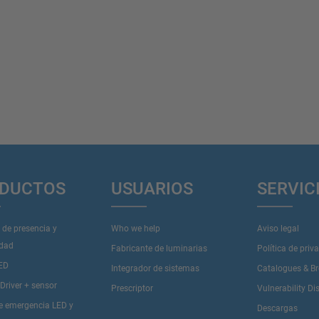
DUCTOS
USUARIOS
SERVIC
 de presencia y
Who we help
Aviso legal
idad
Fabricante de luminarias
Política de priv
LED
Integrador de sistemas
Catalogues & B
river + sensor
Prescriptor
Vulnerability Di
de emergencia LED y
Descargas