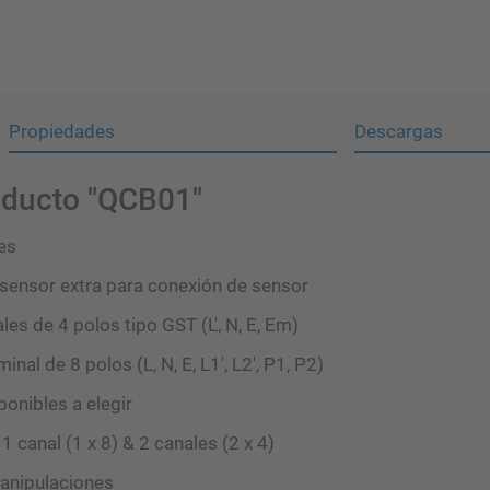
Propiedades
Descargas
oducto "QCB01"
es
e sensor extra para conexión de sensor
les de 4 polos tipo GST (L', N, E, Em)
nal de 8 polos (L, N, E, L1', L2', P1, P2)
ponibles a elegir
1 canal (1 x 8) & 2 canales (2 x 4)
manipulaciones