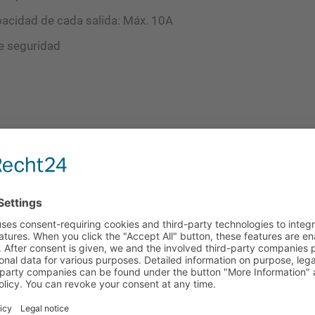
pacidad de cada salida: Máx. 10A
de seguridad
idad total)