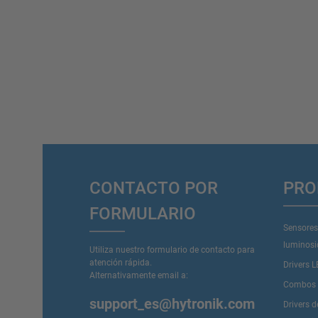
CONTACTO POR
PRO
FORMULARIO
Sensores
luminos
Utiliza nuestro formulario de contacto para
atención rápida.
Drivers 
Alternativamente email a:
Combos D
support_es@hytronik.com
Drivers 