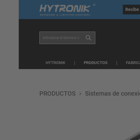
general.skipToSearch
general.skipToNavigation
Recibe 
PRODUCTOS
HYTRONIK
FABRIC
PRODUCTOS
Sistemas de conexi