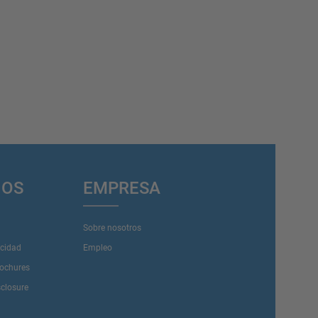
IOS
EMPRESA
Sobre nosotros
acidad
Empleo
rochures
sclosure