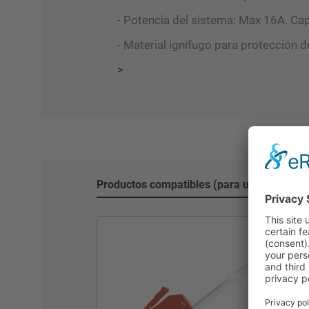
- Potencia del sistema: Max 16A. Ca
- Material ignífugo para protección 
>
Productos compatibles (para una funcional