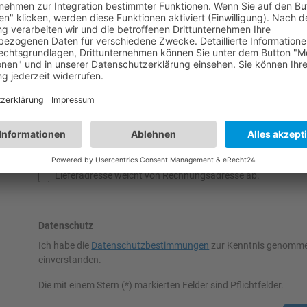
Zusätzliche Adressinformationen
Land*
Bu
Telefonnummer
Lieferadresse weicht von Rechnungsadresse ab.
Datenschutz
Ich habe die
Datenschutzbestimmungen
zur Kenntnis genomme
einverstanden.
Die mit einem Stern (*) markierten Felder sind Pflichtfelder.