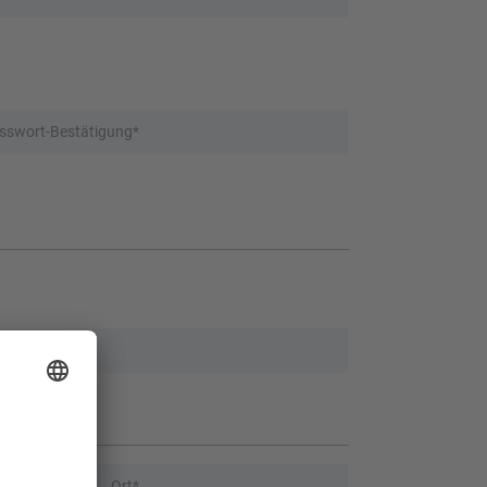
sswort-Bestätigung*
t-IdNr.*
tleitzahl
*
Ort*