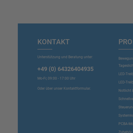
KONTAKT
PRO
Unterstützung und Beratung unter:
Bewegun
Tageslic
+49 (0) 64326404935
LED-Trei
Mo-Fr, 09:00 - 17:00 Uhr
LED-Trei
Oder über unser
Kontaktformular
.
Notlicht 
Schnellv
Steueru
Systemk
PCBA-Mo
Zubehör