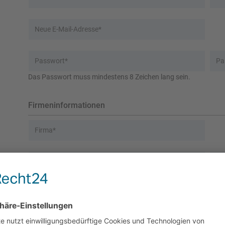
Neue E-Mail-Adresse*
Passwort*
Pa
Das Passwort muss mindestens 8 Zeichen lang sein.
Firmeninformationen
Firma*
Geschäftsfokus*
US
Adresse
Straße und Hausnummer*
Pos