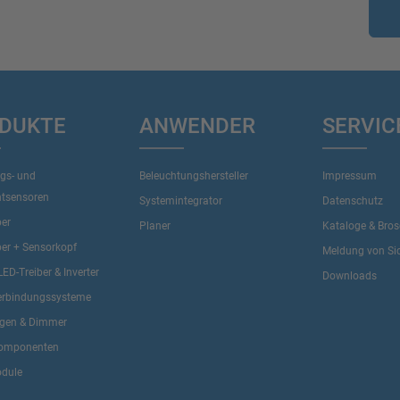
DUKTE
ANWENDER
SERVIC
gs- und
Beleuchtungshersteller
Impressum
htsensoren
Systemintegrator
Datenschutz
ber
Planer
Kataloge & Bro
ber + Sensorkopf
Meldung von Sic
LED-Treiber & Inverter
Downloads
erbindungssysteme
ngen & Dimmer
omponenten
dule