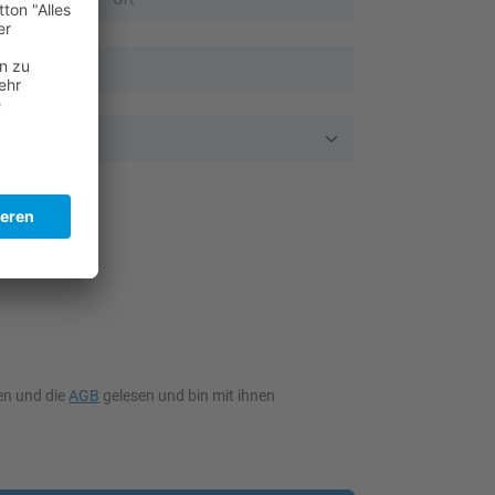
ndesland
n und die
AGB
gelesen und bin mit ihnen