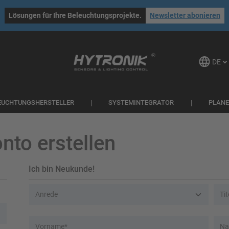
Lösungen für Ihre Beleuchtungsprojekte.
Newsletter abonieren
DE
EUCHTUNGSHERSTELLER
SYSTEMINTEGRATOR
PLAN
to erstellen
Ich bin Neukunde!
Persönliche Informationen
Anrede
Tit
Vorname*
Na